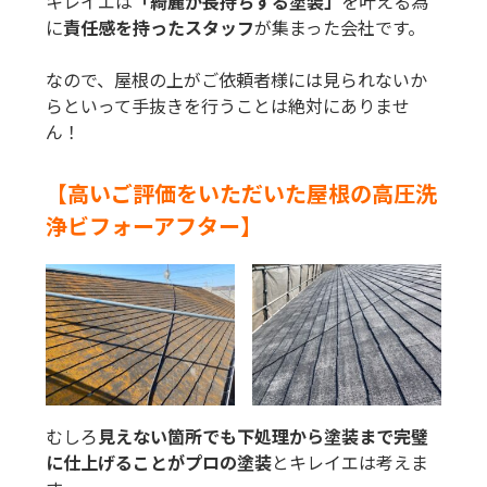
キレイエは
「綺麗が長持ちする塗装」
を叶える為
に
責任感を持ったスタッフ
が集まった会社です。
なので、屋根の上がご依頼者様には見られないか
らといって手抜きを行うことは絶対にありませ
ん！
【高いご評価をいただいた屋根の高圧洗
浄ビフォーアフター】
むしろ
見えない箇所でも下処理から塗装まで完璧
に仕上げることがプロの塗装
とキレイエは考えま